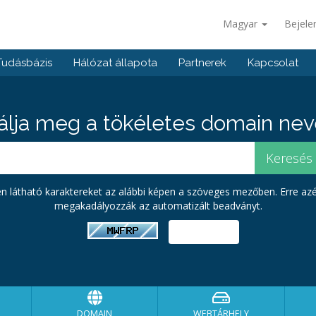
Magyar
Bejele
Tudásbázis
Hálózat állapota
Partnerek
Kapcsolat
álja meg a tökéletes domain neve
pen látható karaktereket az alábbi képen a szöveges mezőben. Erre az
megakadályozzák az automatizált beadványt.
DOMAIN
WEBTÁRHELY