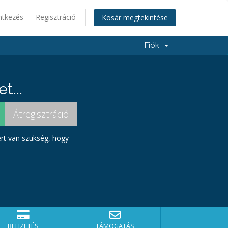
ntkezés
Regisztráció
Kosár megtekintése
Fiók
t...
ért van szükség, hogy
BEFIZETÉS
TÁMOGATÁS