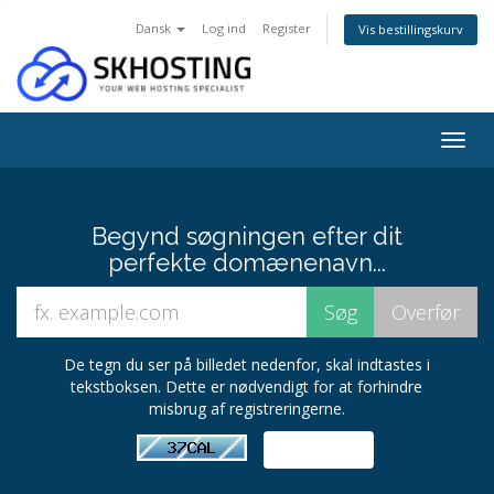
Dansk
Log ind
Register
Vis bestillingskurv
Togg
navig
Begynd søgningen efter dit
perfekte domænenavn...
De tegn du ser på billedet nedenfor, skal indtastes i
tekstboksen. Dette er nødvendigt for at forhindre
misbrug af registreringerne.