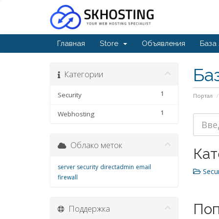
Главная
Store
Объявления
База
Ба
Категории
1
Security
Портал
1
Webhosting
Облако меток
Кат
server security
directadmin
email
Secur
firewall
Поп
Поддержка