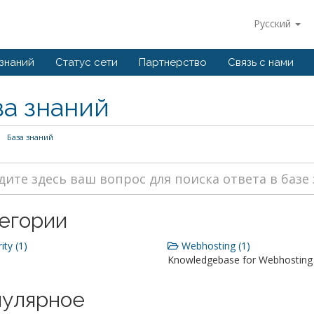
Русский
 знаний
Статус сети
Партнерство
Связь с нами
за знаний
База знаний
егории
ity (1)
Webhosting (1)
Knowledgebase for Webhosting 
улярное