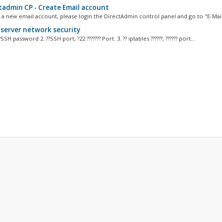
tadmin CP - Create Email account
 a new email account, please login the DirectAdmin control panel and go to "E-Mail.
 server network security
???SSH password 2. ??SSH port, ?22 ??????? Port. 3. ?? iptables ??????, ?????? port...