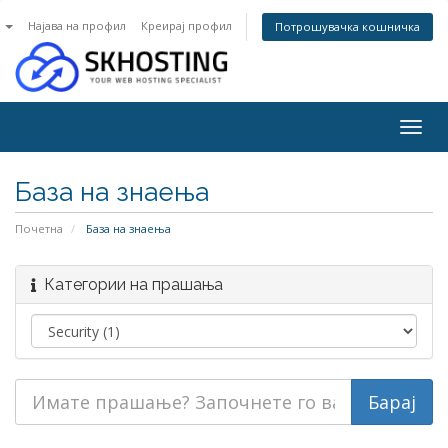
n
Најава на профил
Креирај профил
Потрошувачка кошничка
Togg
navig
База на знаења
Почетна
База на знаења
Категории на прашања