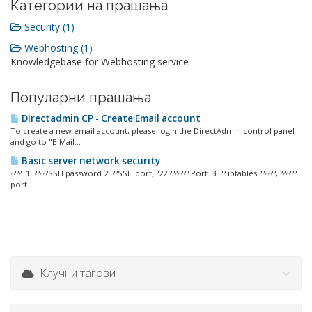
Категории на прашања
Security (1)
Webhosting (1)
Knowledgebase for Webhosting service
Популарни прашања
Directadmin CP - Create Email account
To create a new email account, please login the DirectAdmin control panel
and go to "E-Mail...
Basic server network security
????. 1. ?????SSH password 2. ??SSH port, ?22 ??????? Port. 3. ?? iptables ??????, ??????
port...
Клучни тагови