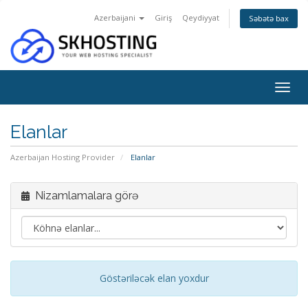
Azerbaijani
Giriş
Qeydiyyat
Səbətə bax
Togg
navig
Elanlar
Azerbaijan Hosting Provider
Elanlar
Nizamlamalara görə
Göstəriləcək elan yoxdur