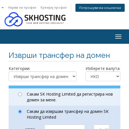
n
Најава на профил
Креирај профил
Потрошувачка кошничка
Togg
navig
Изврши трансфер на домен
Категории:
Изберете валута:
Сакам SK Hosting Limited да регистрира нов
домен за мене.
Сакам да извршам трансфер на домен SK
Hosting Limited